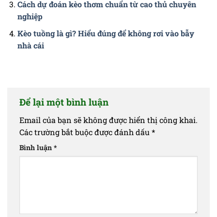
Cách dự đoán kèo thơm chuẩn từ cao thủ chuyên
nghiệp
Kèo tuồng là gì? Hiểu đúng để không rơi vào bẫy
nhà cái
Để lại một bình luận
Email của bạn sẽ không được hiển thị công khai.
Các trường bắt buộc được đánh dấu
*
Bình luận
*