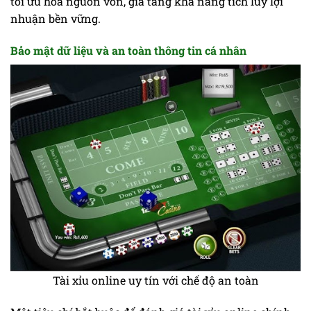
tối ưu hóa nguồn vốn, gia tăng khả năng tích lũy lợi
nhuận bền vững.
Bảo mật dữ liệu và an toàn thông tin cá nhân
Tài xỉu online uy tín với chế độ an toàn