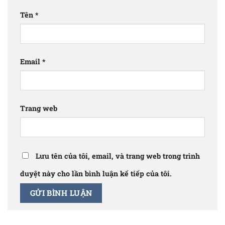
Tên
*
Email
*
Trang web
Lưu tên của tôi, email, và trang web trong trình
duyệt này cho lần bình luận kế tiếp của tôi.