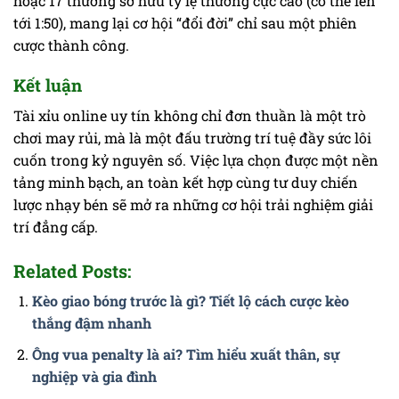
hoặc 17 thường sở hữu tỷ lệ thưởng cực cao (có thể lên
tới 1:50), mang lại cơ hội “đổi đời” chỉ sau một phiên
cược thành công.
Kết luận
Tài xỉu online uy tín không chỉ đơn thuần là một trò
chơi may rủi, mà là một đấu trường trí tuệ đầy sức lôi
cuốn trong kỷ nguyên số. Việc lựa chọn được một nền
tảng minh bạch, an toàn kết hợp cùng tư duy chiến
lược nhạy bén sẽ mở ra những cơ hội trải nghiệm giải
trí đẳng cấp.
Related Posts:
Kèo giao bóng trước là gì? Tiết lộ cách cược kèo
thắng đậm nhanh
Ông vua penalty là ai? Tìm hiểu xuất thân, sự
nghiệp và gia đình