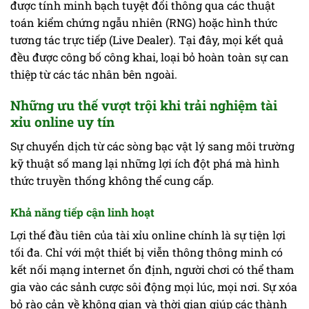
được tính minh bạch tuyệt đối thông qua các thuật
toán kiểm chứng ngẫu nhiên (RNG) hoặc hình thức
tương tác trực tiếp (Live Dealer). Tại đây, mọi kết quả
đều được công bố công khai, loại bỏ hoàn toàn sự can
thiệp từ các tác nhân bên ngoài.
Những ưu thế vượt trội khi trải nghiệm tài
xỉu online uy tín
Sự chuyển dịch từ các sòng bạc vật lý sang môi trường
kỹ thuật số mang lại những lợi ích đột phá mà hình
thức truyền thống không thể cung cấp.
Khả năng tiếp cận linh hoạt
Lợi thế đầu tiên của tài xỉu online chính là sự tiện lợi
tối đa. Chỉ với một thiết bị viễn thông thông minh có
kết nối mạng internet ổn định, người chơi có thể tham
gia vào các sảnh cược sôi động mọi lúc, mọi nơi. Sự xóa
bỏ rào cản về không gian và thời gian giúp các thành