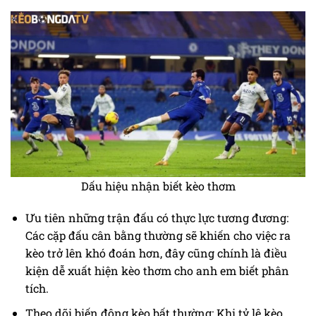
Dấu hiệu nhận biết kèo thơm
Ưu tiên những trận đấu có thực lực tương đương:
Các cặp đấu cân bằng thường sẽ khiến cho việc ra
kèo trở lên khó đoán hơn, đây cũng chính là điều
kiện dễ xuất hiện kèo thơm cho anh em biết phân
tích.
Theo dõi biến động kèo bất thường: Khi tỷ lệ kèo