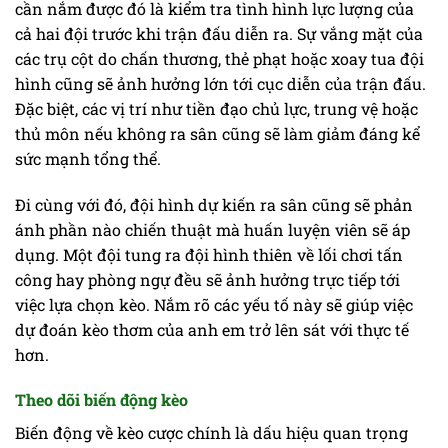
cần nắm được đó là kiểm tra tình hình lực lượng của
cả hai đội trước khi trận đấu diễn ra. Sự vắng mặt của
các trụ cột do chấn thương, thẻ phạt hoặc xoay tua đội
hình cũng sẽ ảnh hưởng lớn tới cục diễn của trận đấu.
Đặc biệt, các vị trí như tiền đạo chủ lực, trung vệ hoặc
thủ môn nếu không ra sân cũng sẽ làm giảm đáng kể
sức mạnh tổng thể.
Đi cùng với đó, đội hình dự kiến ra sân cũng sẽ phản
ánh phần nào chiến thuật mà huấn luyện viên sẽ áp
dụng. Một đội tung ra đội hình thiên về lối chơi tấn
công hay phòng ngự đều sẽ ảnh hưởng trực tiếp tới
việc lựa chọn kèo. Nắm rõ các yếu tố này sẽ giúp việc
dự đoán kèo thơm của anh em trở lên sát với thực tế
hơn.
Theo dõi biến động kèo
Biến động về kèo cược chính là dấu hiệu quan trọng