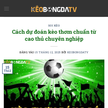
Bỏ
qua
nội
dung
SOI KÈO
Cách dự đoán kèo thơm chuẩn từ
cao thủ chuyên nghiệp
ĐĂNG VÀO
15 THÁNG 12, 2025
BỞI
KEOBONGDATV
15
Th12