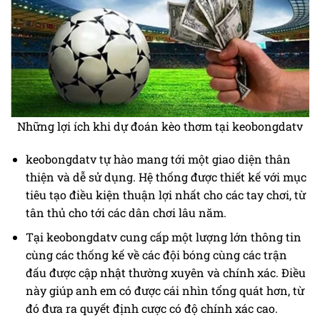
Những lợi ích khi dự đoán kèo thơm tại keobongdatv
keobongdatv tự hào mang tới một giao diện thân
thiện và dễ sử dụng. Hệ thống được thiết kế với mục
tiêu tạo điều kiện thuận lợi nhất cho các tay chơi, từ
tân thủ cho tới các dân chơi lâu năm.
Tại keobongdatv cung cấp một lượng lớn thông tin
cùng các thống kế về các đội bóng cùng các trận
đấu được cập nhật thường xuyên và chính xác. Điều
này giúp anh em có được cái nhìn tổng quát hơn, từ
đó đưa ra quyết định cược có độ chính xác cao.