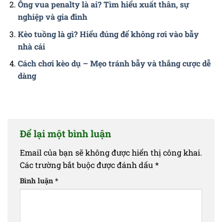
Ông vua penalty là ai? Tìm hiểu xuất thân, sự
nghiệp và gia đình
Kèo tuồng là gì? Hiểu đúng để không rơi vào bẫy
nhà cái
Cách chơi kèo dụ – Mẹo tránh bẫy và thắng cược dễ
dàng
Để lại một bình luận
Email của bạn sẽ không được hiển thị công khai.
Các trường bắt buộc được đánh dấu
*
Bình luận
*