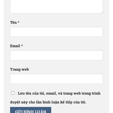
Tên
*
Email
*
Trang web
Lưu tên của tôi, email, và trang web trong trình
duyệt này cho lần bình luận kế tiếp của tôi.