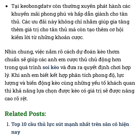
Tại keobongdatv còn thường xuyên phát hành các
khuyến mãi phong phú và hấp dẫn giành cho tân
thủ. Các ưu đãi này không chỉ nhằm giúp gia tăng
thêm giá trị cho tân thủ mà còn tạo thêm cơ hội
kiếm lời từ những khoản cược.
Nhìn chung, việc nắm rõ cách dự đoán kèo thơm
chuẩn sẽ giúp các anh em cược thủ chủ động hơn
trong quá trình
soi kèo
và đưa ra quyết định chơi hợp
lý. Khi anh em biết kết hợp phân tích phong độ, lực
lượng và biến động kèo cùng những yếu tố khách quan
thì khả năng lựa chọn được kèo có giá trị sẽ được nâng
cao rõ rệt.
Related Posts:
Top 10 cầu thủ lực sút mạnh nhất trên sân cỏ hiện
nay