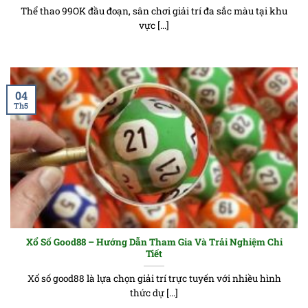
Thể thao 99OK đầu đoạn, sân chơi giải trí đa sắc màu tại khu
vực [...]
04
Th5
Xổ Số Good88 – Hướng Dẫn Tham Gia Và Trải Nghiệm Chi
Tiết
Xổ số good88 là lựa chọn giải trí trực tuyến với nhiều hình
thức dự [...]