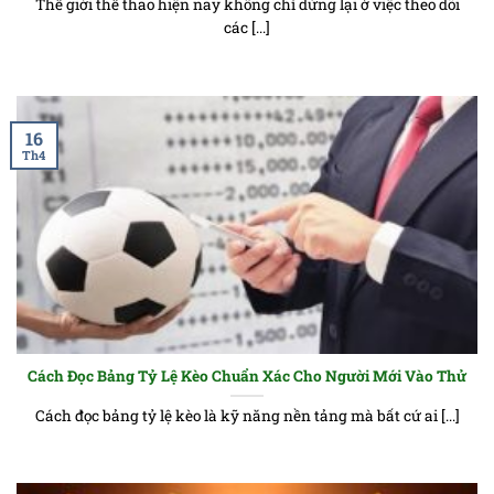
Thế giới thể thao hiện nay không chỉ dừng lại ở việc theo dõi
các [...]
16
Th4
Cách Đọc Bảng Tỷ Lệ Kèo Chuẩn Xác Cho Người Mới Vào Thử
Cách đọc bảng tỷ lệ kèo là kỹ năng nền tảng mà bất cứ ai [...]