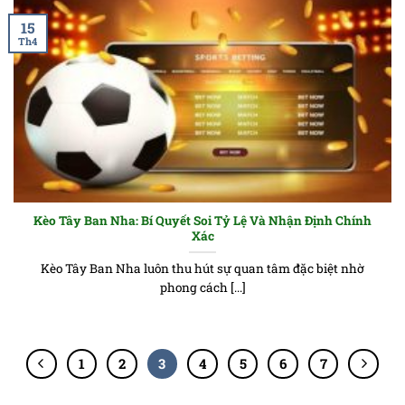
15
Th4
Kèo Tây Ban Nha: Bí Quyết Soi Tỷ Lệ Và Nhận Định Chính
Xác
Kèo Tây Ban Nha luôn thu hút sự quan tâm đặc biệt nhờ
phong cách [...]
1
2
3
4
5
6
7