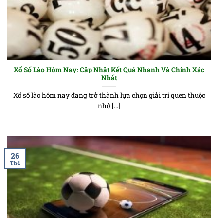
Xổ Số Lào Hôm Nay: Cập Nhật Kết Quả Nhanh Và Chính Xác
Nhất
Xổ số lào hôm nay đang trở thành lựa chọn giải trí quen thuộc
nhờ [...]
26
Th4