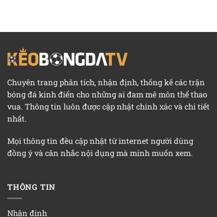
Chuyên trang phân tích, nhận định, thống kế các trận
bóng đá kinh điển cho những ai đam mê môn thể thao
vua. Thông tin luôn được cập nhật chính xác và chi tiết
nhất.
Mọi thông tin đều cập nhật từ internet người dùng
đồng ý và cân nhắc nội dụng mà minh muốn xem.
THÔNG TIN
Nhận định