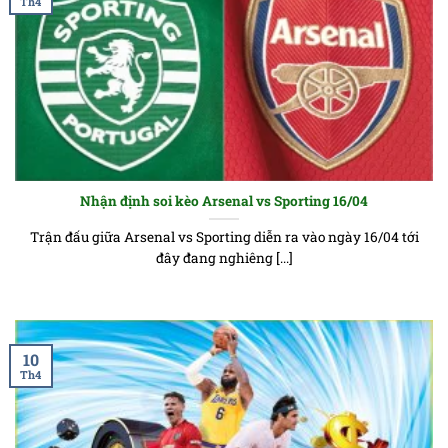
Th4
Nhận định soi kèo Arsenal vs Sporting 16/04
Trận đấu giữa Arsenal vs Sporting diễn ra vào ngày 16/04 tới
đây đang nghiêng [...]
10
Th4