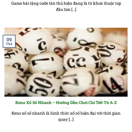
Game bài tặng code tân thủ hiện đang là từ khoá thuộc top
đầu tìm [...]
09
Th4
Keno Xổ Số Nhanh – Hướng Dẫn Chơi Chi Tiết Từ A-Z
Keno xổ số nhanh là hình thức xổ số hiện đại với thời gian
quay [...]