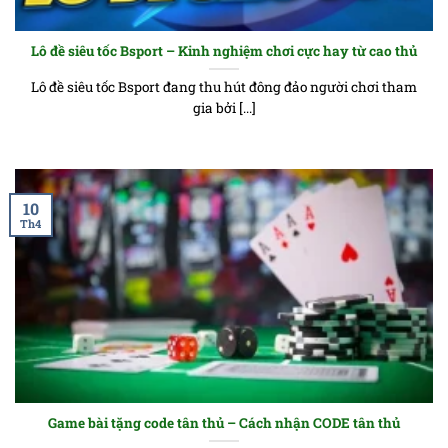
Lô đề siêu tốc Bsport – Kinh nghiệm chơi cực hay từ cao thủ
Lô đề siêu tốc Bsport đang thu hút đông đảo người chơi tham
gia bởi [...]
10
Th4
Game bài tặng code tân thủ – Cách nhận CODE tân thủ