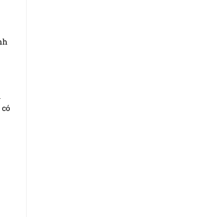
nh
.
n
 có