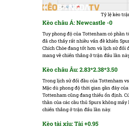
Tỷ lệ kèo tr
Kèo châu Á: Newcastle -0
Tuy phong độ của Tottenham có phần tố
đã cho thấy rất nhiều vấn đề khiến Spu
Chích Chòe đang tốt hơn và lịch sử đối 
mang về chiến thắng ở trận đấu lần này
Kèo châu Âu: 2.83*2.38*3.50
Trong lịch sử đối đầu của Tottenham vs 
Mặc dù phong độ thời gian gần đây củ
Tottenham cũng đang thiếu ổn định. Cù
thần của các cầu thủ Spurs không mấy k
chiến thắng ở trận đấu lần này.
Kèo tài xỉu: Tài +0.95