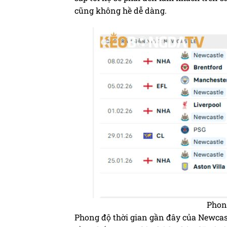
cũng không hề dễ dàng.
Phon
Phong độ thời gian gần đây của Newcast