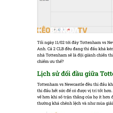
Tối ngày 11/02 tới đây Tottenham vs Ne
Anh. Cả 2 CLB đều đang thi đấu khá kém
nhà Tottenham sẽ là đội giành chiến th
chiếm ưu thế?
Lịch sử đối đầu giữa To
Tottenham vs Newcastle đều thi đấu kh
thi đấu hết sức để có được vị trí tốt hơ
vế hơn khi số trận thắng của họ ít hơn
thường khá chênh lệch và như mùa giải 