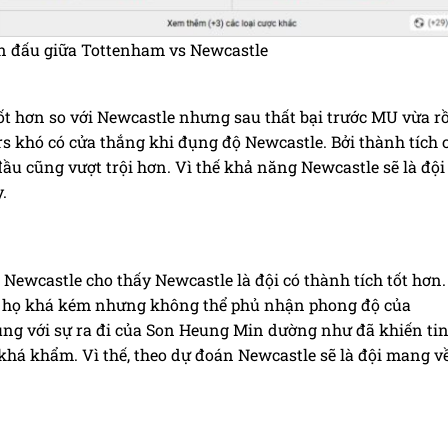
ận đấu giữa Tottenham vs Newcastle
t hơn so với Newcastle nhưng sau thất bại trước MU vừa rồ
rs khó có cửa thắng khi đụng độ Newcastle. Bởi thành tích 
đầu cũng vượt trội hơn. Vì thế khả năng Newcastle sẽ là đội
.
Newcastle cho thấy Newcastle là đội có thành tích tốt hơn.
a họ khá kém nhưng không thể phủ nhận phong độ của
ng với sự ra đi của Son Heung Min dường như đã khiến ti
há khẩm. Vì thế, theo dự đoán Newcastle sẽ là đội mang v