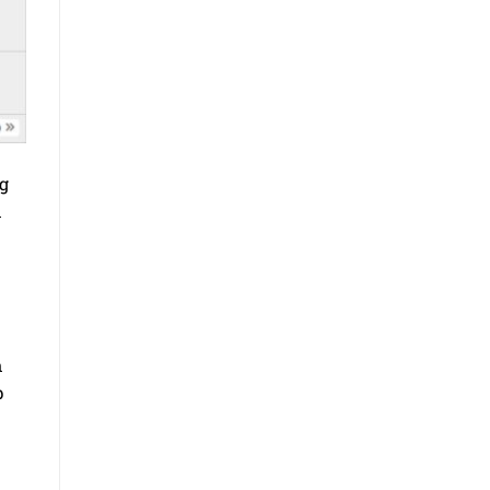
ng
n
n
p