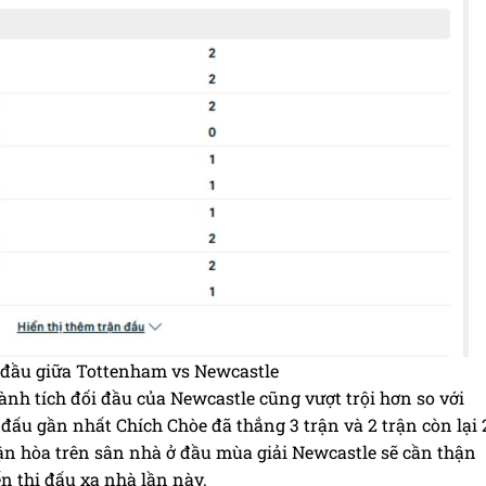
i đầu giữa Tottenham vs Newcastle
nh tích đối đầu của Newcastle cũng vượt trội hơn so với
đấu gần nhất Chích Chòe đã thắng 3 trận và 2 trận còn lại 
ận hòa trên sân nhà ở đầu mùa giải Newcastle sẽ cần thận
 thi đấu xa nhà lần này.