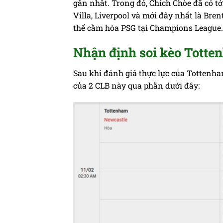
gần nhất. Trong đó, Chích Chòe đã có tớ
Villa, Liverpool và mới đây nhất là Bren
thể cầm hòa PSG tại Champions League.
Nhận định soi kèo Totten
Sau khi đánh giá thực lực của Tottenha
của 2 CLB này qua phần dưới đây: