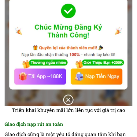
Triển khai khuyến mãi lớn liên tục với giá trị cao
Giao dịch nạp rút an toàn
Giao dịch cũng là một yếu tố đáng quan tâm khi bạn