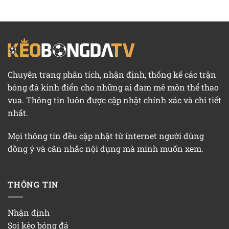
Chuyên trang phân tích, nhận định, thống kế các trận
bóng đá kinh điển cho những ai đam mê môn thể thao
vua. Thông tin luôn được cập nhật chính xác và chi tiết
nhất.
Mọi thông tin đều cập nhật từ internet người dùng
đồng ý và cân nhắc nội dụng mà minh muốn xem.
THÔNG TIN
Nhận định
Soi kèo bóng đá