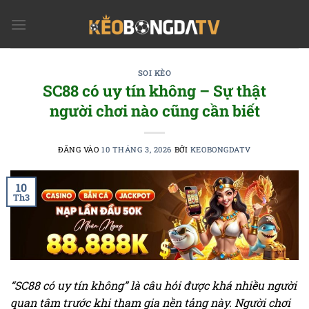
Bỏ
qua
nội
dung
SOI KÈO
SC88 có uy tín không – Sự thật
người chơi nào cũng cần biết
ĐĂNG VÀO
10 THÁNG 3, 2026
BỞI
KEOBONGDATV
10
Th3
“SC88 có uy tín không” là câu hỏi được khá nhiều người
quan tâm trước khi tham gia nền tảng này. Người chơi