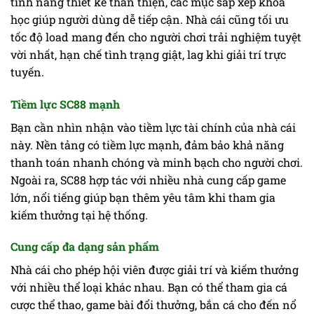
tính năng thiết kế thân thiện, các mục sắp xếp khoa
học giúp người dùng dễ tiếp cận. Nhà cái cũng tối ưu
tốc độ load mang đến cho người chơi trải nghiệm tuyệt
vời nhất, hạn chế tình trạng giật, lag khi giải trí trực
tuyến.
Tiềm lực SC88 mạnh
Bạn cần nhìn nhận vào tiềm lực tài chính của nhà cái
này. Nền tảng có tiềm lực mạnh, đảm bảo khả năng
thanh toán nhanh chóng và minh bạch cho người chơi.
Ngoài ra, SC88 hợp tác với nhiều nhà cung cấp game
lớn, nổi tiếng giúp bạn thêm yêu tâm khi tham gia
kiếm thưởng tại hệ thống.
Cung cấp đa dạng sản phẩm
Nhà cái cho phép hội viên được giải trí và kiếm thưởng
với nhiều thể loại khác nhau. Bạn có thể tham gia cá
cược thể thao, game bài đổi thưởng, bắn cá cho đến nổ