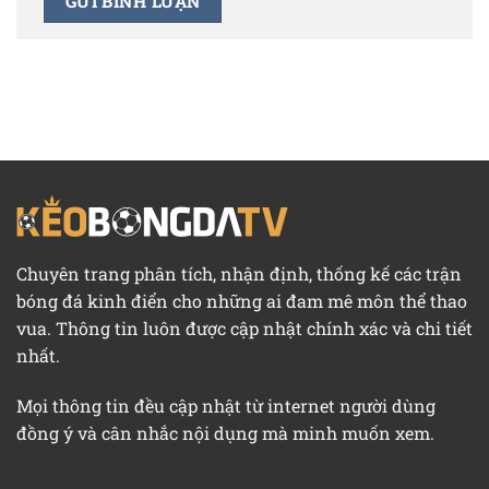
Chuyên trang phân tích, nhận định, thống kế các trận
bóng đá kinh điển cho những ai đam mê môn thể thao
vua. Thông tin luôn được cập nhật chính xác và chi tiết
nhất.
Mọi thông tin đều cập nhật từ internet người dùng
đồng ý và cân nhắc nội dụng mà minh muốn xem.