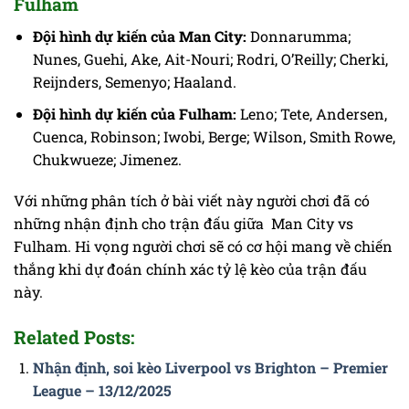
Fulham
Đội hình dự kiến của Man City:
Donnarumma;
Nunes, Guehi, Ake, Ait-Nouri; Rodri, O’Reilly; Cherki,
Reijnders, Semenyo; Haaland.
Đội hình dự kiến của Fulham:
Leno; Tete, Andersen,
Cuenca, Robinson; Iwobi, Berge; Wilson, Smith Rowe,
Chukwueze; Jimenez.
Với những phân tích ở bài viết này người chơi đã có
những nhận định cho trận đấu giữa Man City vs
Fulham. Hi vọng người chơi sẽ có cơ hội mang về chiến
thắng khi dự đoán chính xác tỷ lệ kèo của trận đấu
này.
Related Posts:
Nhận định, soi kèo Liverpool vs Brighton – Premier
League – 13/12/2025