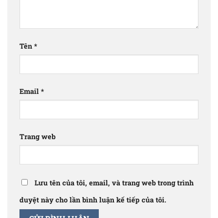
Tên
*
Email
*
Trang web
Lưu tên của tôi, email, và trang web trong trình
duyệt này cho lần bình luận kế tiếp của tôi.