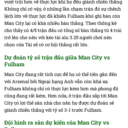
vượt trội hơn về thực lực khi họ đều giành chiến thắng.
Không chỉ có vậy, ở những lần chạm trán đó sự chênh
lệch lớn về thực lực đã khiến Fulham khó ghi bàn còn
Man City lại có khá nhiều bàn thắng. Theo thống kê
cho thấy có 4/5 trận đấu có tổng số bàn thắng từ 4 trái
trở lên cho nên với kèo tài xỉu 3.25 người chơi nên
chọn cửa Tài sẽ có cơ hội thắng rất lớn.
Dự đoán tỷ số trận đấu giữa Man City vs
Fulham
Man City đang rất tích cực để họ có thể tiến gần đến
với Arsenal bởi Ngoại hạng Anh vẫn còn khá xa.
Fulham không chỉ có thực lực kém hơn mà phong độ
cũng đang rất kém. Hơn nữa, ở trận đấu sắp tới Man
City có lợi thế sân nhà cho nên họ được dự đoán sẽ
giành chiến thắng với tỷ số 3-1 trước Fulham.
Đội hình ra sân dự kiến của Man City vs