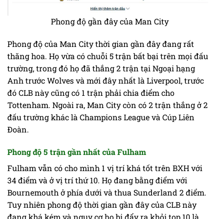
Phong độ gần đây của Man City
Phong độ của Man City thời gian gần đây đang rất
thăng hoa. Họ vừa có chuỗi 5 trận bất bại trên mọi đấu
trường, trong đó họ đã thắng 2 trận tại Ngoại hạng
Anh trước Wolves và mới đây nhất là Liverpool, trước
đó CLB này cũng có 1 trận phải chia điểm cho
Tottenham. Ngoài ra, Man City còn có 2 trận thắng ở 2
đấu trường khác là Champions League và Cúp Liên
Đoàn.
Phong độ 5 trận gần nhất của Fulham
Fulham vẫn có cho mình 1 vị trí khá tốt trên BXH với
34 điểm và ở vị trí thứ 10. Họ đang bằng điểm với
Bournemouth ở phía dưới và thua Sunderland 2 điểm.
Tuy nhiên phong độ thời gian gần đây của CLB này
đang khá kém và nguy cơ họ bị đẩy ra khỏi top 10 là