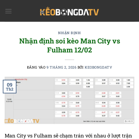
Bỏ
qua
nội
dung
NHẬN ĐỊNH
Nhận định soi kèo Man City vs
Fulham 12/02
ĐĂNG VÀO
9 THÁNG 2, 2026
BỞI
KEOBONGDATV
09
Th2
Man City vs Fulham sẽ chạm trán với nhau ở lượt trận