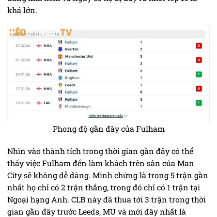
khá lớn.
Phong độ gần đây của Fulham
Nhìn vào thành tích trong thời gian gần đây có thể
thấy việc Fulham đến làm khách trên sân của Man
City sẽ không dễ dàng. Minh chứng là trong 5 trận gần
nhất họ chỉ có 2 trận thắng, trong đó chỉ có 1 trận tại
Ngoại hạng Anh. CLB này đã thua tới 3 trận trong thời
gian gần đây trước Leeds, MU và mới đây nhất là